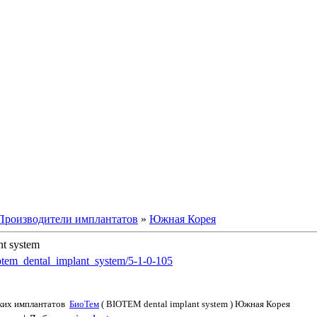
ст дентальной имплантации
Производители имплантатов
»
Южная Корея
t system
biotem_dental_implant_system/5-1-0-105
ких имплантатов
БиоТем
( BIOTEM dental implant system ) Южная Корея