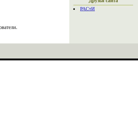
Друзья сайта
РАСтИ
ователи.