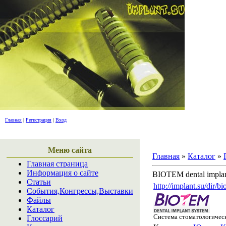
дайдже
Главная
|
Регистрация
|
Вход
Меню сайта
Главная
»
Каталог
»
Главная страница
Информация о сайте
BIOTEM dental implan
Статьи
http://implant.su/dir/
События,Конгрессы,Выставки
Файлы
Каталог
Система стоматологичес
Глоссарий