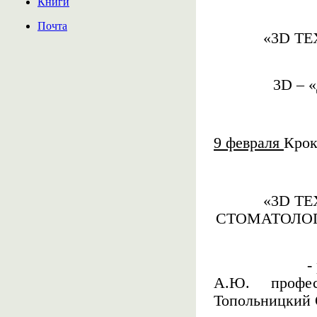
Книги
Почта
«3
D
ТЕ
3
D
– «
9 февраля
Крок
«3
D
ТЕ
СТОМАТОЛОГ
-
А.Ю.
профе
Топольницкий 