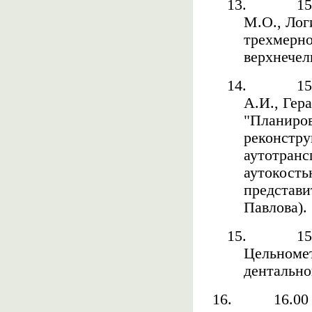
13.
15
М.О., Лог
трехмерно
верхнечел
14.
15
А.И., Гер
"Планиров
реконстру
аутотранс
аутокость
представи
Павлова).
15.
15
Цельноме
дентальн
16.
16.00