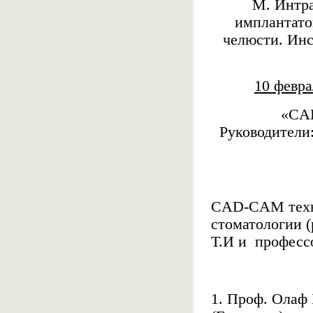
М. Интра
имплантато
челюсти. Ин
10 февр
«
CA
Руководители
CAD
-
CAM
тех
стоматологии
Т.И
и
професс
1. Проф.
Олаф 