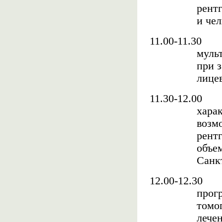
рент
и чел
11.00-11.30
муль
при 
лицев
11.30-12.00
хара
возм
рент
объем
Санк
12.00-12.30
прог
томо
лече