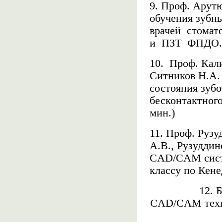
9. Проф. Арут
обучения
зубн
врачей
стомат
и
ПЗТ
ФПДО.
10.
Проф. Кал
Ситников Н.А.
состояния зуб
бесконтактного
мин.)
11.
Проф. Рузу
А.В., Рузуддин
CAD/CAM систе
классу по Кене
12. 
CAD/CAM тех