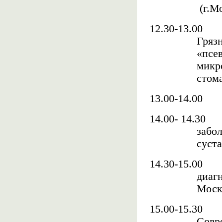
(г.М
12.30-13.00
Гряз
«псе
микр
стома
13.00-14.00
14.00- 14.30
забо
суст
14.30-15.00
диаг
Моск
15.00-15.30
Совр