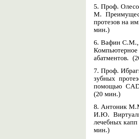
5. Проф. Олесо
М.
Преимущес
протезов на им
мин.)
6. Вафин С.М.,
Компьютерное 
абатментов.
(2
7. Проф. Ибраг
зубных
протез
помощью
CA
(20 мин.)
8. Антоник М.М
И.Ю.
Виртуал
лечебных капп 
мин.)