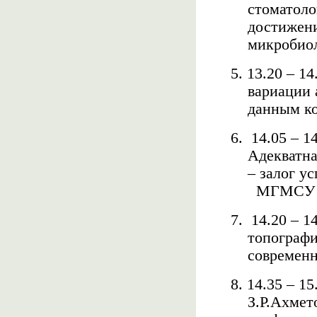
стоматоло
достижен
микробио
5. 13.20 – 1
вариации 
данным к
6.
14.05 – 1
Адекватна
– залог у
МГМСУ
7.
14.20 – 1
топографи
современн
8. 14.35 – 1
З.Р.Ахмет