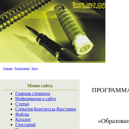
дайдже
Главная
|
Регистрация
|
Вход
Меню сайта
ПРОГРАММ
Главная страница
Информация о сайте
Статьи
События,Конгрессы,Выставки
Файлы
Каталог
«Образован
Глоссарий