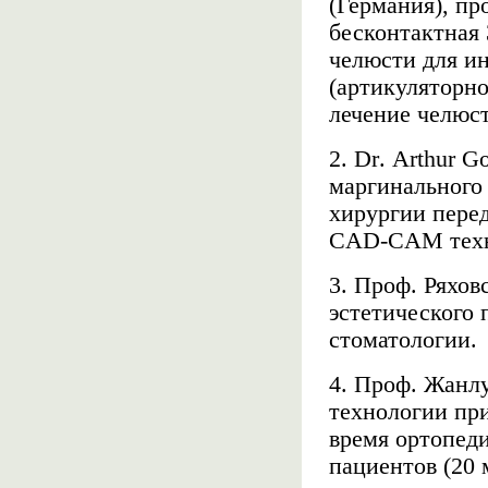
(Германия), пр
бесконтактная 
челюсти для и
(артикуляторно
лечение челюс
2.
Dr
.
Arthur
Go
маргинального
хирургии пере
CAD
-
CAM
тех
3. Проф. Ряхов
эстетического
стоматологии.
4. Проф. Жанлу
технологии пр
время ортопеди
пациентов (20 