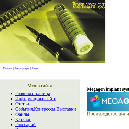
дайдже
Главная
|
Регистрация
|
Вход
Меню сайта
Megagen implant sys
Главная страница
Информация о сайте
Статьи
События,Конгрессы,Выставки
Производство цили
Файлы
Каталог
Глоссарий