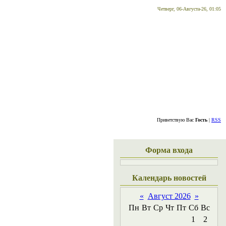
Четверг, 06-Августа-26, 01:05
Приветствую Вас
Гость
|
RSS
Форма входа
Календарь новостей
«
Август 2026
»
Пн
Вт
Ср
Чт
Пт
Сб
Вс
1
2