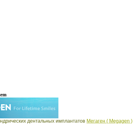
ст дентальной имплантации
tem
ндрических дентальных имплантатов
Мегаген ( Megagen )